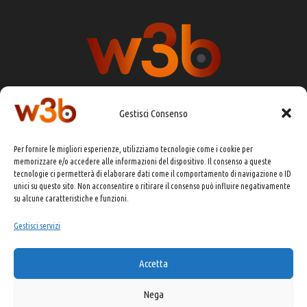
Gestisci Consenso
DIRETTORE RESPONSABILE:
CHIARA PORTA
Per fornire le migliori esperienze, utilizziamo tecnologie come i cookie per
REDAZIONE & GRAFICA:
EOIPSO.IT
memorizzare e/o accedere alle informazioni del dispositivo. Il consenso a queste
tecnologie ci permetterà di elaborare dati come il comportamento di navigazione o ID
EDITORE:
EOIPSO.IT
unici su questo sito. Non acconsentire o ritirare il consenso può influire negativamente
CONTATTI:
redazione@presskit.it
su alcune caratteristiche e funzioni.
Gestisci servizi
COPYRIGHT 2025 EO IPSO SRL
Accetta
PRIVACY POLICY
&
COOKIE POLICY
Nega