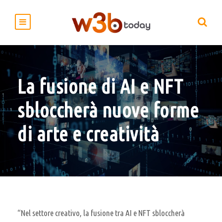
La fusione di AI e NFT
sbloccherà nuove forme
di arte e creatività
“Nel settore creativo, la fusione tra AI e NFT sbloccherà