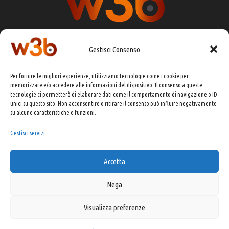
Gestisci Consenso
DIRETTORE RESPONSABILE:
CHIARA PORTA
Per fornire le migliori esperienze, utilizziamo tecnologie come i cookie per
REDAZIONE & GRAFICA:
EOIPSO.IT
memorizzare e/o accedere alle informazioni del dispositivo. Il consenso a queste
tecnologie ci permetterà di elaborare dati come il comportamento di navigazione o ID
EDITORE:
EOIPSO.IT
unici su questo sito. Non acconsentire o ritirare il consenso può influire negativamente
CONTATTI:
redazione@presskit.it
su alcune caratteristiche e funzioni.
Gestisci servizi
COPYRIGHT 2025 EO IPSO SRL
Accetta
PRIVACY POLICY
&
COOKIE POLICY
Nega
Visualizza preferenze
Made with ❤️ and ☕ by Kitsune USA
Digital Marketing