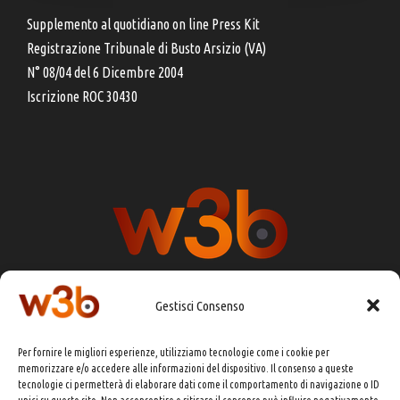
Supplemento al quotidiano on line Press Kit
Registrazione Tribunale di Busto Arsizio (VA)
N° 08/04 del 6 Dicembre 2004
Iscrizione ROC 30430
Gestisci Consenso
DIRETTORE RESPONSABILE:
CHIARA PORTA
Per fornire le migliori esperienze, utilizziamo tecnologie come i cookie per
REDAZIONE & GRAFICA:
EOIPSO.IT
memorizzare e/o accedere alle informazioni del dispositivo. Il consenso a queste
tecnologie ci permetterà di elaborare dati come il comportamento di navigazione o ID
EDITORE:
EOIPSO.IT