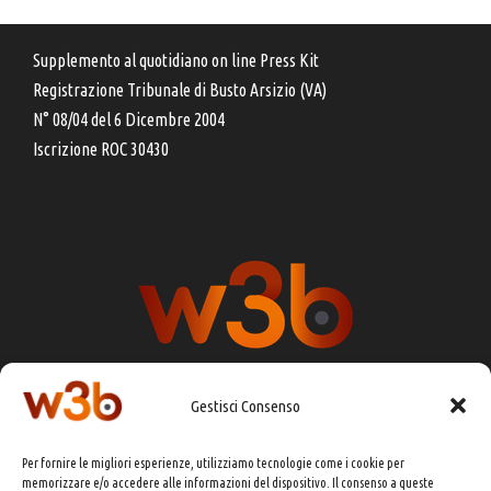
Supplemento al quotidiano on line Press Kit
Registrazione Tribunale di Busto Arsizio (VA)
N° 08/04 del 6 Dicembre 2004
Iscrizione ROC 30430
Gestisci Consenso
DIRETTORE RESPONSABILE:
CHIARA PORTA
Per fornire le migliori esperienze, utilizziamo tecnologie come i cookie per
REDAZIONE & GRAFICA:
EOIPSO.IT
memorizzare e/o accedere alle informazioni del dispositivo. Il consenso a queste