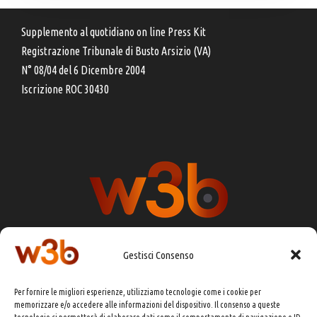
Supplemento al quotidiano on line Press Kit
Registrazione Tribunale di Busto Arsizio (VA)
N° 08/04 del 6 Dicembre 2004
Iscrizione ROC 30430
Gestisci Consenso
DIRETTORE RESPONSABILE:
CHIARA PORTA
Per fornire le migliori esperienze, utilizziamo tecnologie come i cookie per
REDAZIONE & GRAFICA:
EOIPSO.IT
memorizzare e/o accedere alle informazioni del dispositivo. Il consenso a queste