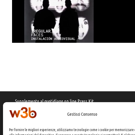
Supplemento al quotidiano on line Press Kit
Registrazione Tribunale di Busto Arsizio (VA)
Gestisci Consenso
N° 08/04 del 6 Dicembre 2004
Iscrizione ROC 30430
Per fornire le migliori esperienze, utilizziamo tecnologie come i cookie per memorizzare