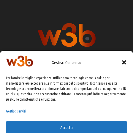
Gestisci Consenso
DIRETTORE RESPONSABILE:
CHIARA PORTA
Per fornire le migliori esperienze, utilizziamo tecnologie come i cookie per
REDAZIONE & GRAFICA:
EOIPSO.IT
memorizzare e/o accedere alle informazioni del dispositivo. Il consenso a queste
tecnologie ci permetterà di elaborare dati come il comportamento di navigazione o ID
EDITORE:
EOIPSO.IT
unici su questo sito. Non acconsentire o ritirare il consenso può influire negativamente
CONTATTI:
redazione@presskit.it
su alcune caratteristiche e funzioni.
Gestisci servizi
COPYRIGHT 2025 EO IPSO SRL
Accetta