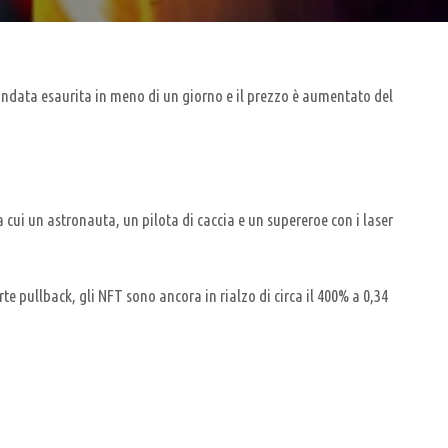
andata esaurita in meno di un giorno e il prezzo è aumentato del
ui un astronauta, un pilota di caccia e un supereroe con i laser
 pullback, gli NFT sono ancora in rialzo di circa il 400% a 0,34