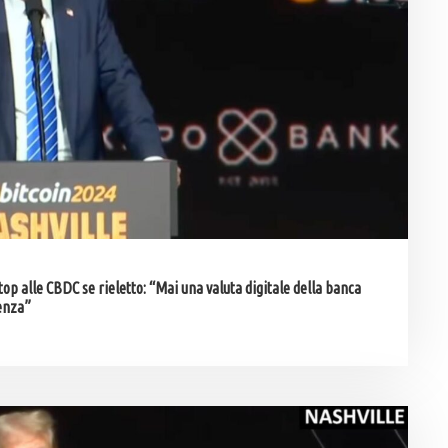
p alle CBDC se rieletto: “Mai una valuta digitale della banca
denza”