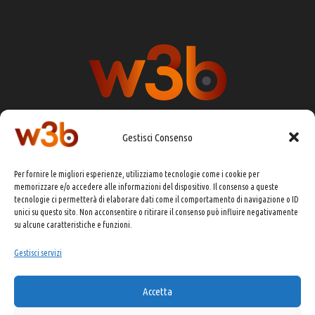
Gestisci Consenso
DIRETTORE RESPONSABILE:
CHIARA PORTA
Per fornire le migliori esperienze, utilizziamo tecnologie come i cookie per
REDAZIONE & GRAFICA:
EOIPSO.IT
memorizzare e/o accedere alle informazioni del dispositivo. Il consenso a queste
tecnologie ci permetterà di elaborare dati come il comportamento di navigazione o ID
EDITORE:
EOIPSO.IT
unici su questo sito. Non acconsentire o ritirare il consenso può influire negativamente
CONTATTI:
redazione@presskit.it
su alcune caratteristiche e funzioni.
Gestisci servizi
COPYRIGHT 2025 EO IPSO SRL
Accetta
PRIVACY POLICY
&
COOKIE POLICY