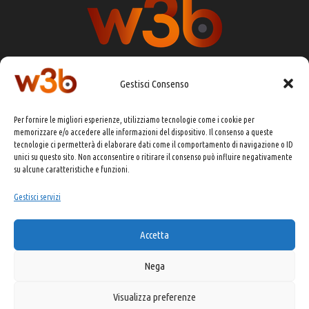
Gestisci Consenso
DIRETTORE RESPONSABILE:
CHIARA PORTA
Per fornire le migliori esperienze, utilizziamo tecnologie come i cookie per
REDAZIONE & GRAFICA:
EOIPSO.IT
memorizzare e/o accedere alle informazioni del dispositivo. Il consenso a queste
tecnologie ci permetterà di elaborare dati come il comportamento di navigazione o ID
EDITORE:
EOIPSO.IT
unici su questo sito. Non acconsentire o ritirare il consenso può influire negativamente
CONTATTI:
redazione@presskit.it
su alcune caratteristiche e funzioni.
Gestisci servizi
COPYRIGHT 2025 EO IPSO SRL
Accetta
PRIVACY POLICY
&
COOKIE POLICY
Nega
Visualizza preferenze
Made with ❤️ and ☕ by Kitsune USA