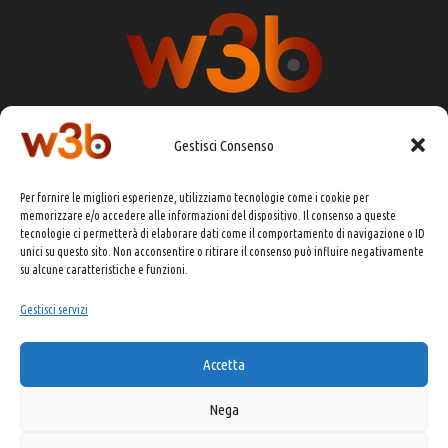
Gestisci Consenso
DIRETTORE RESPONSABILE:
CHIARA PORTA
Per fornire le migliori esperienze, utilizziamo tecnologie come i cookie per
REDAZIONE & GRAFICA:
EOIPSO.IT
memorizzare e/o accedere alle informazioni del dispositivo. Il consenso a queste
tecnologie ci permetterà di elaborare dati come il comportamento di navigazione o ID
EDITORE:
EOIPSO.IT
unici su questo sito. Non acconsentire o ritirare il consenso può influire negativamente
CONTATTI:
redazione@presskit.it
su alcune caratteristiche e funzioni.
Gestisci servizi
COPYRIGHT 2025 EO IPSO SRL
Accetta
PRIVACY POLICY
&
COOKIE POLICY
Nega