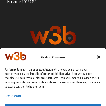
Iscrizione ROC 30430
Gestisci Consenso
DIRETTORE RESPONSABILE:
CHIARA PORTA
Per fornire le migliori esperienze, utilizziamo tecnologie come i cookie per
REDAZIONE & GRAFICA:
EOIPSO.IT
memorizzare e/o accedere alle informazioni del dispositivo. Il consenso a queste
tecnologie ci permetterà di elaborare dati come il comportamento di navigazione o ID
EDITORE:
EOIPSO.IT
unici su questo sito. Non acconsentire o ritirare il consenso può influire negativamente
CONTATTI:
redazione@presskit.it
su alcune caratteristiche e funzioni.
Gestisci servizi