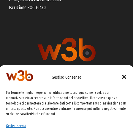
Iscrizione ROC 30430
Gestisci Consenso
DIRETTORE RESPONSABILE:
CHIARA PORTA
Per fornire le migliori esperienze, utilizziamo tecnologie come i cookie per
REDAZIONE & GRAFICA:
EOIPSO.IT
memorizzare e/o accedere alle informazioni del dispositivo. Il consenso a queste
tecnologie ci permetterà di elaborare dati come il comportamento di navigazione o ID
EDITORE:
EOIPSO.IT
unici su questo sito. Non acconsentire o ritirare il consenso può influire negativamente
CONTATTI:
redazione@presskit.it
su alcune caratteristiche e funzioni.
Gestisci servizi