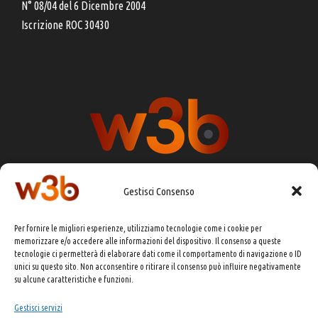
N° 08/04 del 6 Dicembre 2004
Iscrizione ROC 30430
Gestisci Consenso
DIRETTORE RESPONSABILE:
CHIARA PORTA
Per fornire le migliori esperienze, utilizziamo tecnologie come i cookie per
REDAZIONE & GRAFICA:
EOIPSO.IT
memorizzare e/o accedere alle informazioni del dispositivo. Il consenso a queste
tecnologie ci permetterà di elaborare dati come il comportamento di navigazione o ID
EDITORE:
EOIPSO.IT
unici su questo sito. Non acconsentire o ritirare il consenso può influire negativamente
CONTATTI:
redazione@presskit.it
su alcune caratteristiche e funzioni.
Gestisci servizi