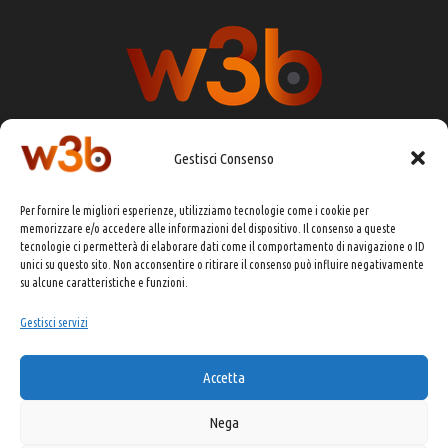
Gestisci Consenso
DIRETTORE RESPONSABILE:
CHIARA PORTA
Per fornire le migliori esperienze, utilizziamo tecnologie come i cookie per
REDAZIONE & GRAFICA:
EOIPSO.IT
memorizzare e/o accedere alle informazioni del dispositivo. Il consenso a queste
tecnologie ci permetterà di elaborare dati come il comportamento di navigazione o ID
EDITORE:
EOIPSO.IT
unici su questo sito. Non acconsentire o ritirare il consenso può influire negativamente
CONTATTI:
redazione@presskit.it
su alcune caratteristiche e funzioni.
Gestisci servizi
COPYRIGHT 2025 EO IPSO SRL
Accetta
PRIVACY POLICY
&
COOKIE POLICY
Nega