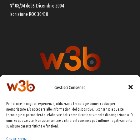
N° 08/04 del 6 Dicembre 2004
Iscrizione ROC 30430
Gestisci Consenso
DIRETTORE RESPONSABILE:
CHIARA PORTA
Per fornire le migliori esperienze, utilizziamo tecnologie come i cookie per
REDAZIONE & GRAFICA:
EOIPSO.IT
memorizzare e/o accedere alle informazioni del dispositivo. Il consenso a queste
tecnologie ci permetterà di elaborare dati come il comportamento di navigazione o ID
EDITORE:
EOIPSO.IT
unici su questo sito. Non acconsentire o ritirare il consenso può influire negativamente
CONTATTI:
redazione@presskit.it
su alcune caratteristiche e funzioni.
Gestisci servizi