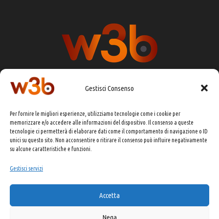
Gestisci Consenso
DIRETTORE RESPONSABILE:
CHIARA PORTA
Per fornire le migliori esperienze, utilizziamo tecnologie come i cookie per
REDAZIONE & GRAFICA:
EOIPSO.IT
memorizzare e/o accedere alle informazioni del dispositivo. Il consenso a queste
tecnologie ci permetterà di elaborare dati come il comportamento di navigazione o ID
EDITORE:
EOIPSO.IT
unici su questo sito. Non acconsentire o ritirare il consenso può influire negativamente
CONTATTI:
redazione@presskit.it
su alcune caratteristiche e funzioni.
Gestisci servizi
COPYRIGHT 2025 EO IPSO SRL
Accetta
PRIVACY POLICY
&
COOKIE POLICY
Nega