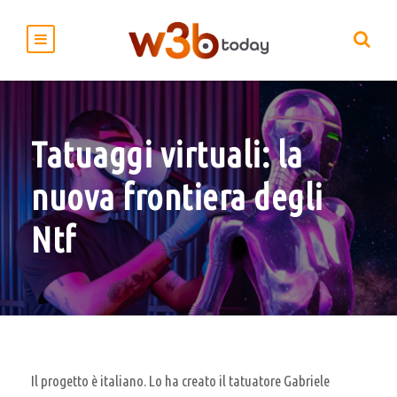
Tatuaggi virtuali: la
nuova frontiera degli
Ntf
Il progetto è italiano. Lo ha creato il tatuatore Gabriele