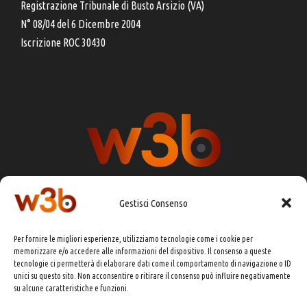
Registrazione Tribunale di Busto Arsizio (VA)
N° 08/04 del 6 Dicembre 2004
Iscrizione ROC 30430
Gestisci Consenso
DIRETTORE RESPONSABILE:
CHIARA PORTA
Per fornire le migliori esperienze, utilizziamo tecnologie come i cookie per
REDAZIONE & GRAFICA:
EOIPSO.IT
memorizzare e/o accedere alle informazioni del dispositivo. Il consenso a queste
tecnologie ci permetterà di elaborare dati come il comportamento di navigazione o ID
EDITORE:
EOIPSO.IT
unici su questo sito. Non acconsentire o ritirare il consenso può influire negativamente
CONTATTI:
redazione@presskit.it
su alcune caratteristiche e funzioni.