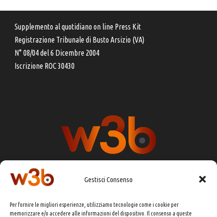
Supplemento al quotidiano on line Press Kit
Registrazione Tribunale di Busto Arsizio (VA)
N° 08/04 del 6 Dicembre 2004
Iscrizione ROC 30430
Gestisci Consenso
DIRETTORE RESPONSABILE:
CHIARA PORTA
Per fornire le migliori esperienze, utilizziamo tecnologie come i cookie per
REDAZIONE & GRAFICA:
EOIPSO.IT
memorizzare e/o accedere alle informazioni del dispositivo. Il consenso a queste