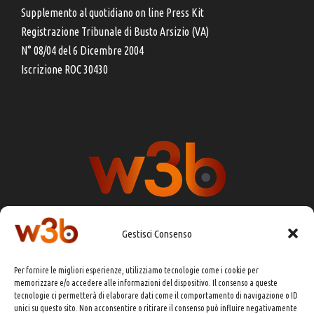
Supplemento al quotidiano on line Press Kit
Registrazione Tribunale di Busto Arsizio (VA)
N° 08/04 del 6 Dicembre 2004
Iscrizione ROC 30430
Gestisci Consenso
DIRETTORE RESPONSABILE:
CHIARA PORTA
Per fornire le migliori esperienze, utilizziamo tecnologie come i cookie per
REDAZIONE & GRAFICA:
EOIPSO.IT
memorizzare e/o accedere alle informazioni del dispositivo. Il consenso a queste
tecnologie ci permetterà di elaborare dati come il comportamento di navigazione o ID
EDITORE:
EOIPSO.IT
unici su questo sito. Non acconsentire o ritirare il consenso può influire negativamente