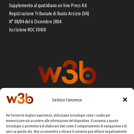
Supplemento al quotidiano on line Press Kit
Registrazione Tribunale di Busto Arsizio (VA)
N° 08/04 del 6 Dicembre 2004
Iscrizione ROC 30430
Gestisci Consenso
DIRETTORE RESPONSABILE:
CHIARA PORTA
Per fornire le migliori esperienze, utilizziamo tecnologie come i cookie per
REDAZIONE & GRAFICA:
EOIPSO.IT
memorizzare e/o accedere alle informazioni del dispositivo. Il consenso a queste
tecnologie ci permetterà di elaborare dati come il comportamento di navigazione o ID
EDITORE:
EOIPSO.IT
unici su questo sito. Non acconsentire o ritirare il consenso può influire negativamente