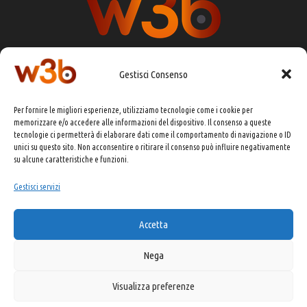
Gestisci Consenso
DIRETTORE RESPONSABILE:
CHIARA PORTA
Per fornire le migliori esperienze, utilizziamo tecnologie come i cookie per
REDAZIONE & GRAFICA:
EOIPSO.IT
memorizzare e/o accedere alle informazioni del dispositivo. Il consenso a queste
tecnologie ci permetterà di elaborare dati come il comportamento di navigazione o ID
EDITORE:
EOIPSO.IT
unici su questo sito. Non acconsentire o ritirare il consenso può influire negativamente
CONTATTI:
redazione@presskit.it
su alcune caratteristiche e funzioni.
Gestisci servizi
COPYRIGHT 2025 EO IPSO SRL
Accetta
PRIVACY POLICY
&
COOKIE POLICY
Nega
Visualizza preferenze
Made with ❤️ and ☕ by Kitsune USA