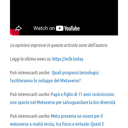
Le opinioni espresse in questo articolo sono dell’autore.
Leggi le ultime news su:
https://w3b.today
Può interessarti anche:
Quali progressi tecnologici
faciliteranno lo sviluppo del Metaverso?
Può interessarti anche:
Papà e figlio di 11 anni costruiscono
uno spazio nel Metaverso per salvaguardare la bio diversità
Può interessarti anche:
Meta presenta un visore per il
metaverso a realtà mista, tra fisico e virtuale: Quest 3