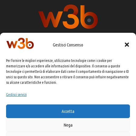
Gestisci Consenso
DIRETTORE RESPONSABILE:
CHIARA PORTA
Per fornire le migliori esperienze, utilizziamo tecnologie come i cookie per
REDAZIONE & GRAFICA:
EOIPSO.IT
memorizzare e/o accedere alle informazioni del dispositivo. Il consenso a queste
tecnologie ci permetterà di elaborare dati come il comportamento di navigazione o ID
EDITORE:
EOIPSO.IT
unici su questo sito. Non acconsentire o ritirare il consenso può influire negativamente
CONTATTI:
redazione@presskit.it
su alcune caratteristiche e funzioni.
Gestisci servizi
COPYRIGHT 2025 EO IPSO SRL
Accetta
PRIVACY POLICY
&
COOKIE POLICY
Nega