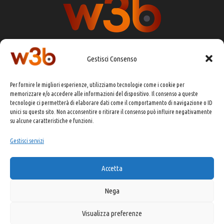
Gestisci Consenso
DIRETTORE RESPONSABILE:
CHIARA PORTA
Per fornire le migliori esperienze, utilizziamo tecnologie come i cookie per
REDAZIONE & GRAFICA:
EOIPSO.IT
memorizzare e/o accedere alle informazioni del dispositivo. Il consenso a queste
tecnologie ci permetterà di elaborare dati come il comportamento di navigazione o ID
EDITORE:
EOIPSO.IT
unici su questo sito. Non acconsentire o ritirare il consenso può influire negativamente
CONTATTI:
redazione@presskit.it
su alcune caratteristiche e funzioni.
Gestisci servizi
COPYRIGHT 2025 EO IPSO SRL
Accetta
PRIVACY POLICY
&
COOKIE POLICY
Nega
Visualizza preferenze
Made with ❤️ and ☕ by Kitsune USA