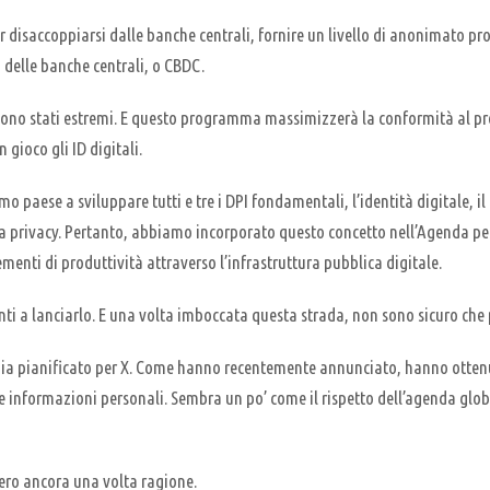
 disaccoppiarsi dalle banche centrali, fornire un livello di anonimato pro
li delle banche centrali, o CBDC.
o stati estremi. E questo programma massimizzerà la conformità al pross
gioco gli ID digitali.
imo paese a sviluppare tutti e tre i DPI fondamentali, l’identità digitale
la privacy. Pertanto, abbiamo incorporato questo concetto nell’Agenda p
ementi di produttività attraverso l’infrastruttura pubblica digitale.
onti a lanciarlo. E una volta imboccata questa strada, non sono sicuro che
bia pianificato per X. Come hanno recentemente annunciato, hanno ottenu
re informazioni personali. Sembra un po’ come il rispetto dell’agenda glob
sero ancora una volta ragione.