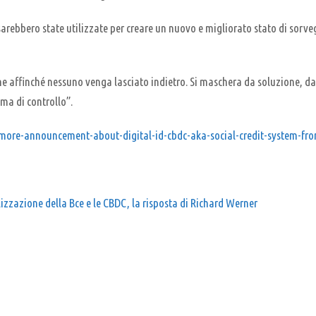
sarebbero state utilizzate per creare un nuovo e migliorato stato di sorv
ne affinché nessuno venga lasciato indietro. Si maschera da soluzione, d
ema di controllo”.
dmore-announcement-about-digital-id-cbdc-aka-social-credit-system-fr
izzazione della Bce e le CBDC, la risposta di Richard Werner