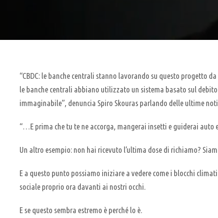
“CBDC: le banche centrali stanno lavorando su questo progetto da
le banche centrali abbiano utilizzato un sistema basato sul debito
immaginabile”, denuncia Spiro Skouras parlando delle ultime noti
“…E prima che tu te ne accorga, mangerai insetti e guiderai auto el
Un altro esempio: non hai ricevuto l’ultima dose di richiamo? Siamo
E a questo punto possiamo iniziare a vedere come i blocchi climat
sociale proprio ora davanti ai nostri occhi.
E se questo sembra estremo è perché lo è.