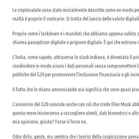
Le criptovalute sono state inizialmente descritte come un modo per
realtà è proprio il contrario. Si tratta del lancio delle valute digita
Proprio come i lockdown e i mandati che abbiamo appena subito son
chiama panopticon digitale o prigione digitale. È qui che entrano in 
L’India, come sapete, attraverso lo stack indiano, è diventata il pr
condividere in modo sicuro i dati personali senza compromettere 
politiche del G20 per promuovere l’inclusione finanziaria e gli incr
Il fatto che lo stiano annunciando ora significa che sono quasi pr
L’annuncio del G20 coincide anche con ciò che credo Elon Musk ab
questo mese inizieranno a raccogliere utenti, dati biometrici e alt
mia opinione, giusto? Forse sì forse no.
Odio dirlo, gente, ma sembra che i teorici della cospirazione aves