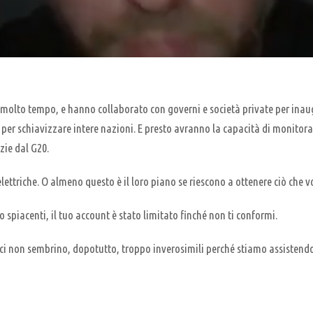
 molto tempo, e hanno collaborato con governi e società private per inau
 per schiavizzare intere nazioni. E presto avranno la capacità di monitor
zie dal G20.
ettriche. O almeno questo è il loro piano se riescono a ottenere ciò che v
 spiacenti, il tuo account è stato limitato finché non ti conformi.
ici non sembrino, dopotutto, troppo inverosimili perché stiamo assistendo