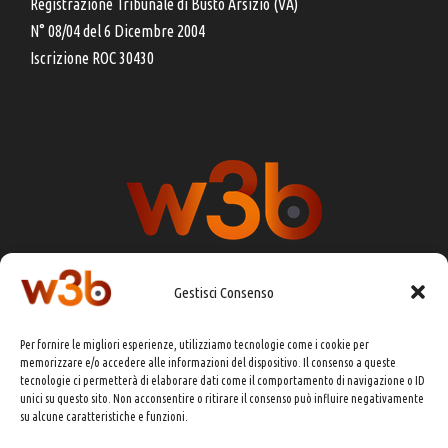
Registrazione Tribunale di Busto Arsizio (VA)
N° 08/04 del 6 Dicembre 2004
Iscrizione ROC 30430
Gestisci Consenso
DIRETTORE RESPONSABILE:
CHIARA PORTA
Per fornire le migliori esperienze, utilizziamo tecnologie come i cookie per
REDAZIONE & GRAFICA:
EOIPSO.IT
memorizzare e/o accedere alle informazioni del dispositivo. Il consenso a queste
tecnologie ci permetterà di elaborare dati come il comportamento di navigazione o ID
EDITORE:
EOIPSO.IT
unici su questo sito. Non acconsentire o ritirare il consenso può influire negativamente
CONTATTI:
redazione@presskit.it
su alcune caratteristiche e funzioni.