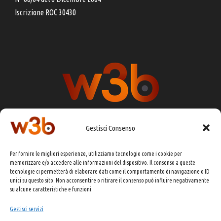
Iscrizione ROC 30430
Gestisci Consenso
DIRETTORE RESPONSABILE:
CHIARA PORTA
Per fornire le migliori esperienze, utilizziamo tecnologie come i cookie per
REDAZIONE & GRAFICA:
EOIPSO.IT
memorizzare e/o accedere alle informazioni del dispositivo. Il consenso a queste
tecnologie ci permetterà di elaborare dati come il comportamento di navigazione o ID
EDITORE:
EOIPSO.IT
unici su questo sito. Non acconsentire o ritirare il consenso può influire negativamente
CONTATTI:
redazione@presskit.it
su alcune caratteristiche e funzioni.
Gestisci servizi