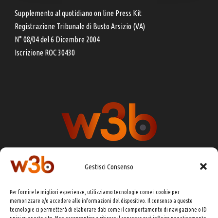
Supplemento al quotidiano on line Press Kit
Registrazione Tribunale di Busto Arsizio (VA)
N° 08/04 del 6 Dicembre 2004
Iscrizione ROC 30430
Gestisci Consenso
DIRETTORE RESPONSABILE:
CHIARA PORTA
Per fornire le migliori esperienze, utilizziamo tecnologie come i cookie per
REDAZIONE & GRAFICA:
EOIPSO.IT
memorizzare e/o accedere alle informazioni del dispositivo. Il consenso a queste
tecnologie ci permetterà di elaborare dati come il comportamento di navigazione o ID
EDITORE:
EOIPSO.IT