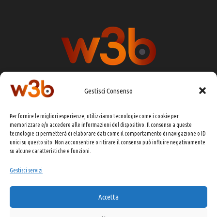
Gestisci Consenso
DIRETTORE RESPONSABILE:
CHIARA PORTA
Per fornire le migliori esperienze, utilizziamo tecnologie come i cookie per
REDAZIONE & GRAFICA:
EOIPSO.IT
memorizzare e/o accedere alle informazioni del dispositivo. Il consenso a queste
tecnologie ci permetterà di elaborare dati come il comportamento di navigazione o ID
EDITORE:
EOIPSO.IT
unici su questo sito. Non acconsentire o ritirare il consenso può influire negativamente
CONTATTI:
redazione@presskit.it
su alcune caratteristiche e funzioni.
Gestisci servizi
COPYRIGHT 2025 EO IPSO SRL
Accetta
PRIVACY POLICY
&
COOKIE POLICY