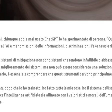
azioni, chiunque abbia mai usato ChatGPT lo ha sperimentato di persona. “
o al “AI e manomissioni delle informazioni, discriminazioni, fake news e r
 sistemi di mitigazione non sono sistemi che rendono infallibile o abbassa
il miglioramento dei sistemi, ma non può essere considerata una soluzione
contrario, è essenziale comprendere che questi strumenti servono principal
ng, dopo che io ho trainato, ho fatto tutte le mie cose, ho il sistema belli
 l’intelligenza artificiale sia allineato con i valori etici e morali dell’
e.