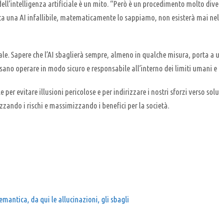
 dell’intelligenza artificiale è un mito. “Però è un procedimento molto div
ita una AI infallibile, matematicamente lo sappiamo, non esisterà mai nell
uciale. Sapere che l’AI sbaglierà sempre, almeno in qualche misura, porta a
sano operare in modo sicuro e responsabile all’interno dei limiti umani e 
e per evitare illusioni pericolose e per indirizzare i nostri sforzi verso so
zzando i rischi e massimizzando i benefici per la società.
emantica, da qui le allucinazioni, gli sbagli