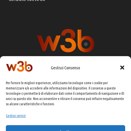
Gestisci Consenso
DIRETTORE RESPONSABILE:
CHIARA PORTA
Per fornire le migliori esperienze, utilizziamo tecnologie come i cookie per
REDAZIONE & GRAFICA:
EOIPSO.IT
memorizzare e/o accedere alle informazioni del dispositivo. Il consenso a queste
tecnologie ci permetterà di elaborare dati come il comportamento di navigazione o ID
EDITORE:
EOIPSO.IT
unici su questo sito. Non acconsentire o ritirare il consenso può influire negativamente
CONTATTI:
redazione@presskit.it
su alcune caratteristiche e funzioni.
Gestisci servizi