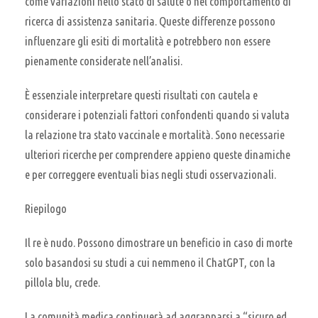
come variazioni nello stato di salute o nel comportamento di
ricerca di assistenza sanitaria. Queste differenze possono
influenzare gli esiti di mortalità e potrebbero non essere
pienamente considerate nell’analisi.
È essenziale interpretare questi risultati con cautela e
considerare i potenziali fattori confondenti quando si valuta
la relazione tra stato vaccinale e mortalità. Sono necessarie
ulteriori ricerche per comprendere appieno queste dinamiche
e per correggere eventuali bias negli studi osservazionali.
Riepilogo
Il re è nudo. Possono dimostrare un beneficio in caso di morte
solo basandosi su studi a cui nemmeno il ChatGPT, con la
pillola blu, crede.
La comunità medica continuerà ad aggrapparsi a “sicuro ed