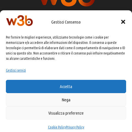
Gestisci Consenso
DIRETTORE RESPONSABILE:
CHIARA PORTA
Per fornire le migliori esperienze, utilizziamo tecnologie come i cookie per
REDAZIONE & GRAFICA:
EOIPSO.IT
memorizzare e/o accedere alle informazioni del dispositivo. Il consenso a queste
tecnologie ci permetterà di elaborare dati come il comportamento di navigazione o ID
EDITORE:
EOIPSO.IT
unici su questo sito. Non acconsentire o ritirare il consenso può influire negativamente
CONTATTI:
redazione@presskit.it
su alcune caratteristiche e funzioni.
Gestisci servizi
COPYRIGHT 2025 EO IPSO SRL
Accetta
PRIVACY POLICY
&
COOKIE POLICY
Nega
Visualizza preferenze
Made with ❤️ and ☕ by Kitsune USA
Digital Marketing
Cookie Policy
Privacy Policy