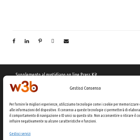
Supplemento al quotidiano on line Press Kit
Registrazione Tribunale di Busto Arsizio (VA)
Gestisci Consenso
N° 08/04 del 6 Dicembre 2004
Iscrizione ROC 30430
Per fornire le migliori esperienze, utilizziamo tecnologie come i cookie per memorizzare
alle informazioni del dispositivo. Il consenso a queste tecnologie ci permetterà di elabor
il comportamento di navigazione o ID unici su questo sito. Non acconsentire o ritirare il 
influire negativamente su alcune caratteristiche e funzioni.
Gestisci servizi