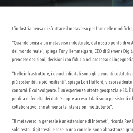
L’industria pensa di sfruttare il metaverso per fare delle modifiche
“Quando pensi a un metaverso industriale, dal nostro punto di vist
del mondo reale”, spiega Tony Hemmelgarn, CEO di Siemens Digital 
prendere decisioni, decisioni con fiducia nel processo di ingegneria
“Nelle infrastrutture, i gemelli digitali sono gli elementi costituti
più sostenibili e più resilienti”. spiega Lori Hufford, vicepresid
contorni. È coinvolgente. È un’esperienza utente geospaziale 3D. È 
perdita di fedeltà dei dati. Sempre acceso. I dati sono persistenti 
collaborativo, che alimenta le interazioni multiutente”.
“Il metaverso in generale è un’estensione di Internet”, ricorda Rev
solo testo. Digiteresti le cose in una console. Sono abbastanza gra