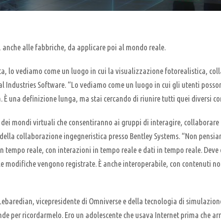
, anche alle fabbriche, da applicare poi al mondo reale.
a, lo vediamo come un luogo in cui la visualizzazione fotorealistica, coll
Industries Software. “Lo vediamo come un luogo in cui gli utenti possono
. È una definizione lunga, ma stai cercando di riunire tutti quei diversi co
vi dei mondi virtuali che consentiranno ai gruppi di interagire, collaborar
ente della collaborazione ingegneristica presso Bentley Systems. “Non pens
in tempo reale, con interazioni in tempo reale e dati in tempo reale. Deve 
e le modifiche vengono registrate. È anche interoperabile, con contenuti no
 Lebaredian, vicepresidente di Omniverse e della tecnologia di simulazione 
nde per ricordarmelo. Ero un adolescente che usava Internet prima che arr