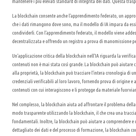
mantenere i più elevati standard di integrità dei dati. Questa traspar
La blockchain consente anche l’apprendimento federato, un approccio
che i dati rimangono dove sono, ma il modello di IA impara da essi 
condividerli. Con l’apprendimento federato, il modello viene addes
decentralizzata e offrendo un registro a prova di manomissione pe
Un’applicazione critica della blockchain nell’IA riguarda la verifica
contenuti non è mai stata così grande. La blockchain può aiutare cr
alla proprietà, la blockchain può tracciare l’intera cronologia di u
credenziali verificabili al loro lavoro, fornendo prova di origine 
contenuti con cui interagiscono e li protegge da materiale fuorvi
Nel complesso, la blockchain aiuta ad affrontare il problema della 
modo trasparente utilizzando la blockchain, il che crea una traccia
fondamentali. Inoltre, la blockchain può aiutare a comprendere e co
dettagliato dei dati e del processo di formazione, la blockchain con