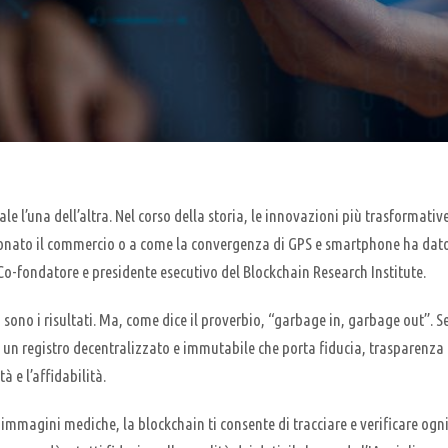
le l’una dell’altra. Nel corso della storia, le innovazioni più trasformat
luzionato il commercio o a come la convergenza di GPS e smartphone ha da
o-fondatore e presidente esecutivo del Blockchain Research Institute.
ili sono i risultati. Ma, come dice il proverbio, “garbage in, garbage out”. S
n, un registro decentralizzato e immutabile che porta fiducia, trasparenza
 e l’affidabilità.
 immagini mediche, la blockchain ti consente di tracciare e verificare ogni