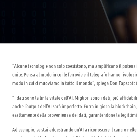
“Alcune tecnologie non solo coesistono, ma amplificano il potenzia
unite. Pensa al modo in cui le ferrovie e il telegrafo hanno rivo
modo in cui ci muoviamo in tutto il mondo”, spiega Don Tapscott C
“I dati sono la linfa vitale dell’AI. Migliori sono i dati, più affidab
anche l’output dell’AI sarà imperfetto. Entra in gioco la blockchai
esattamente della provenienza dei dati, garantendone la legittimità
Ad esempio, se stai addestrando un’AI a riconoscere il cancro nelle