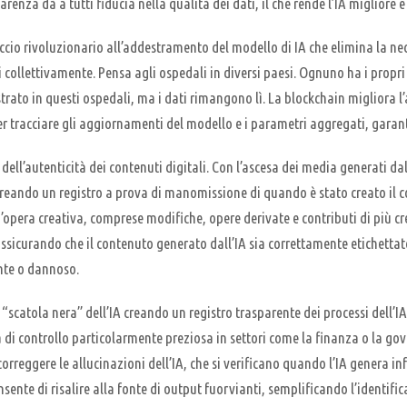
enza dà a tutti fiducia nella qualità dei dati, il che rende l’IA migliore e
 rivoluzionario all’addestramento del modello di IA che elimina la necessi
collettivamente. Pensa agli ospedali in diversi paesi. Ognuno ha i propri 
trato in questi ospedali, ma i dati rimangono lì. La blockchain migliora 
r tracciare gli aggiornamenti del modello e i parametri aggregati, garan
 dell’autenticità dei contenuti digitali. Con l’ascesa dei media generati dal
eando un registro a prova di manomissione di quando è stato creato il cont
n’opera creativa, comprese modifiche, opere derivate e contributi di più cr
e assicurando che il contenuto generato dall’IA sia correttamente etichetta
ante o dannoso.
“scatola nera” dell’IA creando un registro trasparente dei processi dell’IA
 di controllo particolarmente preziosa in settori come la finanza o la go
rreggere le allucinazioni dell’IA, che si verificano quando l’IA genera in
sente di risalire alla fonte di output fuorvianti, semplificando l’identific