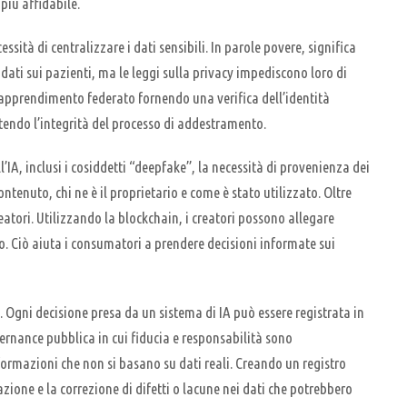
 più affidabile.
tà di centralizzare i dati sensibili. In parole povere, significa
dati sui pazienti, ma le leggi sulla privacy impediscono loro di
l’apprendimento federato fornendo una verifica dell’identità
tendo l’integrità del processo di addestramento.
l’IA, inclusi i cosiddetti “deepfake”, la necessità di provenienza dei
enuto, chi ne è il proprietario e come è stato utilizzato. Oltre
eatori. Utilizzando la blockchain, i creatori possono allegare
to. Ciò aiuta i consumatori a prendere decisioni informate sui
. Ogni decisione presa da un sistema di IA può essere registrata in
vernance pubblica in cui fiducia e responsabilità sono
formazioni che non si basano su dati reali. Creando un registro
azione e la correzione di difetti o lacune nei dati che potrebbero