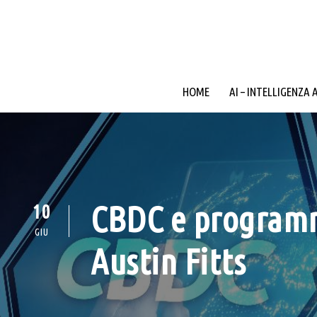
HOME
AI – INTELLIGENZA 
CBDC e programma
10
GIU
Austin Fitts