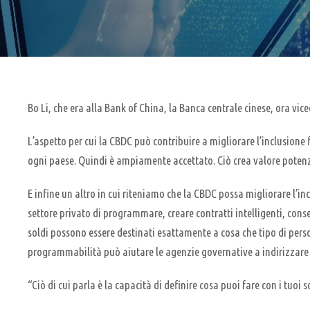
Bo Li, che era alla Bank of China, la Banca centrale cinese, ora v
L’aspetto per cui la CBDC può contribuire a migliorare l’inclusione 
ogni paese. Quindi è ampiamente accettato. Ciò crea valore potenzi
E infine un altro in cui riteniamo che la CBDC possa migliorare l’i
settore privato di programmare, creare contratti intelligenti, con
soldi possono essere destinati esattamente a cosa che tipo di pers
programmabilità può aiutare le agenzie governative a indirizzare c
“Ciò di cui parla è la capacità di definire cosa puoi fare con i tuoi