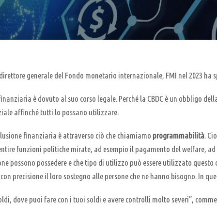
icedirettore generale del Fondo monetario internazionale, FMI nel 2023 ha
finanziaria è dovuto al suo corso legale. Perché la CBDC è un obbligo della
ale affinché tutti lo possano utilizzare.
nclusione finanziaria è attraverso ciò che chiamiamo
programmabilità
. Ci
sentire funzioni politiche mirate, ad esempio il pagamento del welfare, 
one possono possedere e che tipo di utilizzo può essere utilizzato questo 
on precisione il loro sostegno alle persone che ne hanno bisogno. In que
 soldi, dove puoi fare con i tuoi soldi e avere controlli molto severi”, comm