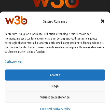
Gestisci Consenso
DIRETTORE RESPONSABILE:
CHIARA PORTA
Per fornire le migliori esperienze, utilizziamo tecnologie come i cookie per
REDAZIONE & GRAFICA:
EOIPSO.IT
memorizzare e/o accedere alle informazioni del dispositivo. Il consenso a queste
tecnologie ci permetterà di elaborare dati come il comportamento di navigazione o ID
EDITORE:
EOIPSO.IT
unici su questo sito. Non acconsentire o ritirare il consenso può influire negativamente
CONTATTI:
redazione@presskit.it
su alcune caratteristiche e funzioni.
Gestisci servizi
COPYRIGHT 2025 EO IPSO SRL
Accetta
PRIVACY POLICY
&
COOKIE POLICY
Nega
Visualizza preferenze
Made with ❤️ and ☕ by Kitsune USA
Digital Marketing
Cookie Policy
Privacy Policy